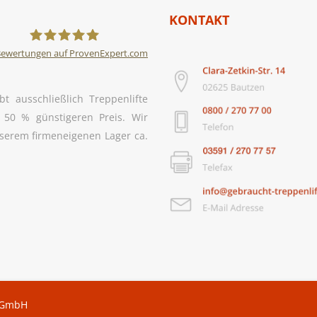
KONTAKT
ewertungen auf ProvenExpert.com
Gebraucht Treppenlifte
bt ausschließlich Treppenlifte
24 GmbH
50 % günstigeren Preis. Wir
nserem firmeneigenen Lager ca.
4 GmbH