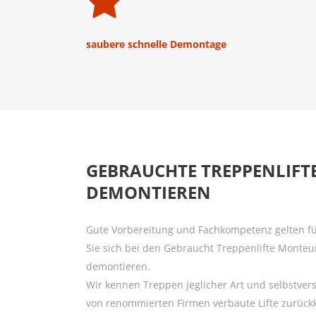
Kostenbewusste Sitzlift Lösungen
Langfristige Betreuung
Preisrechner
Referenzen
saubere schnelle Demontage
Vorsicht NoName Lifte
GEBRAUCHTE TREPPENLIFTE
DEMONTIEREN
Gute Vorbereitung und Fachkompetenz gelten fü
Sie sich bei den Gebraucht Treppenlifte Monteu
demontieren.
Wir kennen Treppen jeglicher Art und selbstver
von renommierten Firmen verbaute Lifte zurückk