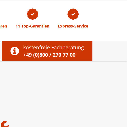
size.
size.
size.
aren
11 Top-Garantien
Express-Service
kostenfreie Fachberatung
+49 (0)800 / 270 77 00