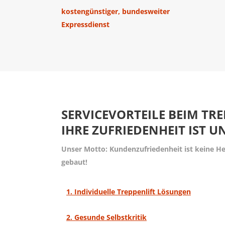
Kostenbewusste Sitzlift Lösungen
Langfristige Betreuung
kostengünstiger, bundesweiter
Preisrechner
Referenzen
Expressdienst
Vorsicht NoName Lifte
SERVICEVORTEILE BEIM TRE
IHRE ZUFRIEDENHEIT IST U
Unser Motto: Kundenzufriedenheit ist keine He
gebaut!
1. Individuelle Treppenlift Lösungen
2. Gesunde Selbstkritik