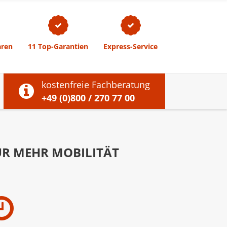
size.
size.
size.
aren
11 Top-Garantien
Express-Service
kostenfreie Fachberatung
+49 (0)800 / 270 77 00
ÜR MEHR MOBILITÄT